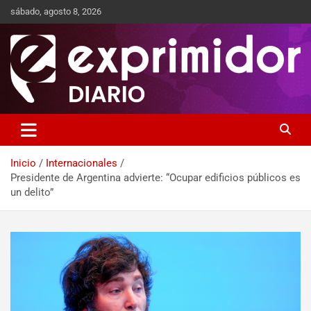
sábado, agosto 8, 2026
Sitio de Noticias
Exprimidor media
Inicio
Internacionales
Presidente de Argentina advierte: “Ocupar edificios públicos es
un delito”