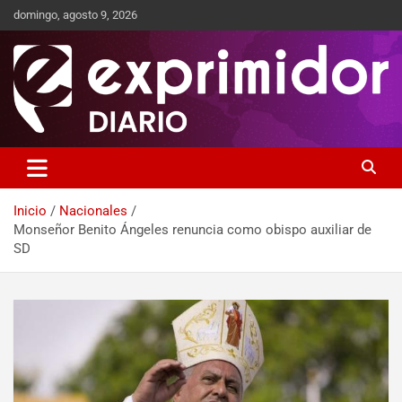
domingo, agosto 9, 2026
Sitio de Noticias
Exprimidor media
Inicio
Nacionales
Monseñor Benito Ángeles renuncia como obispo auxiliar de
SD