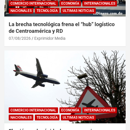
COMERCIO INTERNACIONAL
ECONOMÍA
INTERNACIONALES
NACIONALES
TECNOLOGÍA
ULTIMAS NOTICIAS
La brecha tecnológica frena el “hub” logístico
de Centroamérica y RD
07/08/2026
Exprimidor Media
COMERCIO INTERNACIONAL
ECONOMÍA
INTERNACIONALES
NACIONALES
TECNOLOGÍA
ULTIMAS NOTICIAS