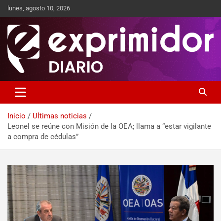
lunes, agosto 10, 2026
Sitio de Noticias
Exprimidor media
Inicio
Ultimas noticias
Leonel se reúne con Misión de la OEA; llama a “estar vigilante
a compra de cédulas”