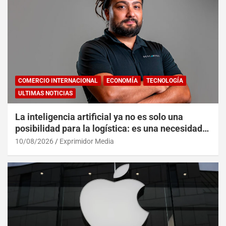
COMERCIO INTERNACIONAL
ECONOMÍA
TECNOLOGÍA
ULTIMAS NOTICIAS
La inteligencia artificial ya no es solo una
posibilidad para la logística: es una necesidad
operativa
10/08/2026
Exprimidor Media