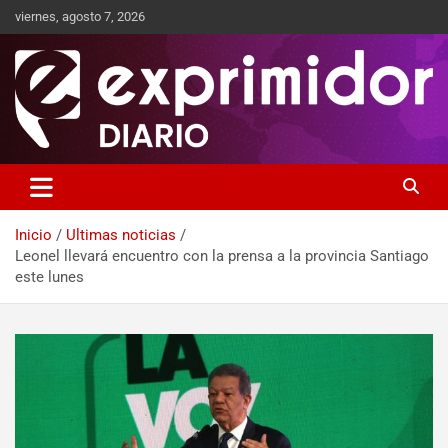
viernes, agosto 7, 2026
Sitio de Noticias
Exprimidor media
Inicio
Ultimas noticias
Leonel llevará encuentro con la prensa a la provincia Santiago
este lunes