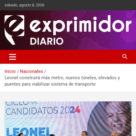
sábado, agosto 8, 2026
Sitio de Noticias
Exprimidor media
Inicio
Nacionales
Leonel construirá más metro, nuevos túneles, elevados y
puentes para viabilizar sistema de transporte