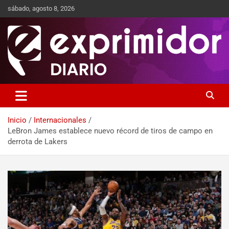
sábado, agosto 8, 2026
Sitio de Noticias
Exprimidor media
Inicio
Internacionales
LeBron James establece nuevo récord de tiros de campo en
derrota de Lakers