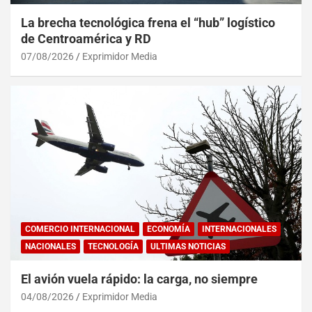
La brecha tecnológica frena el “hub” logístico
de Centroamérica y RD
07/08/2026
Exprimidor Media
COMERCIO INTERNACIONAL
ECONOMÍA
INTERNACIONALES
NACIONALES
TECNOLOGÍA
ULTIMAS NOTICIAS
El avión vuela rápido: la carga, no siempre
04/08/2026
Exprimidor Media