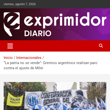
viernes, agosto 7, 2026
Sitio de Noticias
Exprimidor media
Inicio
Internacionales
“La patria no se vende”: Gremios argentinos realizan paro
contra el ajuste de Milei