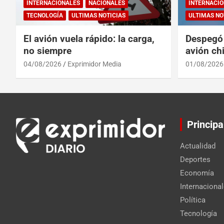
INTERNACIONALES
NACIONALES
INTERNACIO
TECNOLOGÍA
ULTIMAS NOTICIAS
ULTIMAS NO
El avión vuela rápido: la carga,
Despegó 
no siempre
avión chi
reinado 
04/08/2026
Exprimidor Media
01/08/2026
Principa
Actualidad
Deportes
Economía
Internaciona
Política
Tecnología