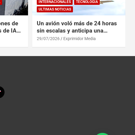
A
INTERNACIONALES
TECNOLOGÍA
ULTIMAS NOTICIAS
ones de
Un avión voló más de 24 horas
s de IA
sin escalas y anticipa una
 China
revolución en los viajes
29/07/2026
Exprimidor Media