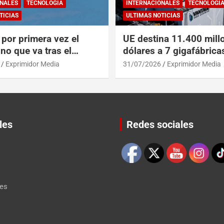
NALES
TECNOLOGÍA
INTERNACIONALES
TECNOLOGÍ
TICIAS
ULTIMAS NOTICIAS
por primera vez el
UE destina 11.400 mill
no que va tras el
dólares a 7 gigafábrica
del A319 en el Tíbet
para alcanzar a EEUU y
Exprimidor Media
31/07/2026
Exprimidor Media
les
Redes sociales
Set Youtube Channel ID
les