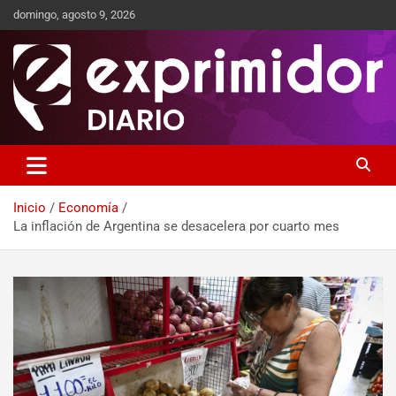
domingo, agosto 9, 2026
Sitio de Noticias
Exprimidor media
Inicio
Economía
La inflación de Argentina se desacelera por cuarto mes