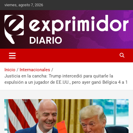
viernes, agosto 7, 2026
Sitio de Noticias
Exprimidor media
Inicio
Internacionales
Justicia en la cancha: Trump intercedió para quitarle la
expulsión a un jugador de EE.UU., pero ayer ganó Bélgica 4 a 1