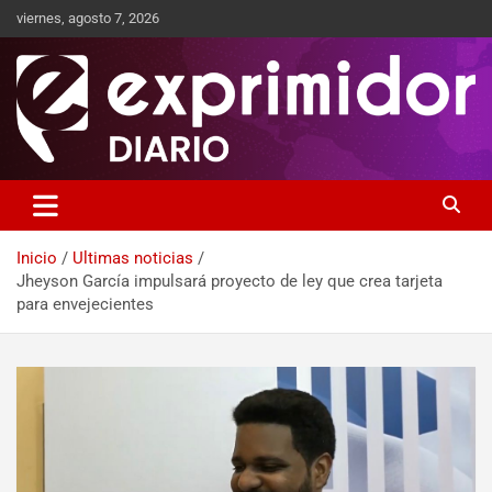
viernes, agosto 7, 2026
Sitio de Noticias
Exprimidor media
Inicio
Ultimas noticias
Jheyson García impulsará proyecto de ley que crea tarjeta
para envejecientes