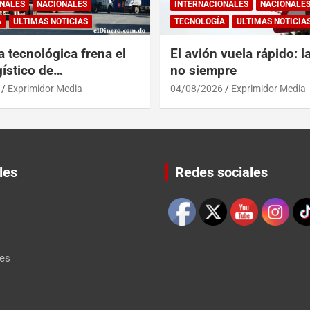
NALES
NACIONALES
INTERNACIONALES
NACIONALE
A
ULTIMAS NOTICIAS
TECNOLOGÍA
ULTIMAS NOTICIA
a tecnológica frena el
El avión vuela rápido: l
ístico de
no siempre
érica y RD
Exprimidor Media
04/08/2026
Exprimidor Media
les
Redes sociales
Set Youtube Channel ID
les