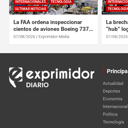
INTERNACIONALES
TECNOLOGÍA
INTERNACIO
ULTIMAS NOTICIAS
TECNOLOGÍ
La FAA ordena inspeccionar
La brech
cientos de aviones Boeing 737
“hub” log
Max por posibles grietas
Centroam
07/08/2026
Exprimidor Media
07/08/2026
Principa
Actualidad
Deportes
Economía
Internaciona
Política
Tecnología