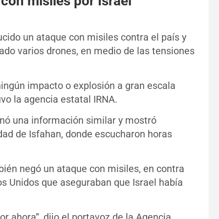
con misiles por Israel
ucido un ataque con misiles contra el país y
ado varios drones, en medio de las tensiones
ingún impacto o explosión a gran escala
o la agencia estatal IRNA.
ionó una información similar y mostró
dad de Isfahan, donde escucharon horas
mbién negó un ataque con misiles, en contra
os Unidos que aseguraban que Israel había
r ahora”, dijo el portavoz de la Agencia