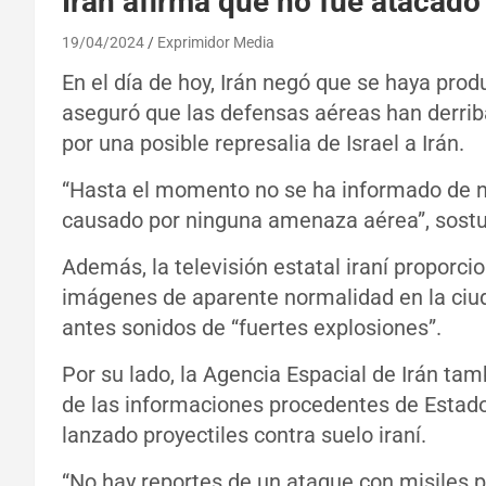
Irán afirma que no fue atacado 
19/04/2024
Exprimidor Media
En el día de hoy, Irán negó que se haya prod
aseguró que las defensas aéreas han derrib
por una posible represalia de Israel a Irán.
“Hasta el momento no se ha informado de n
causado por ninguna amenaza aérea”, sostuv
Además, la televisión estatal iraní proporc
imágenes de aparente normalidad en la ciu
antes sonidos de “fuertes explosiones”.
Por su lado, la Agencia Espacial de Irán ta
de las informaciones procedentes de Estad
lanzado proyectiles contra suelo iraní.
“No hay reportes de un ataque con misiles po