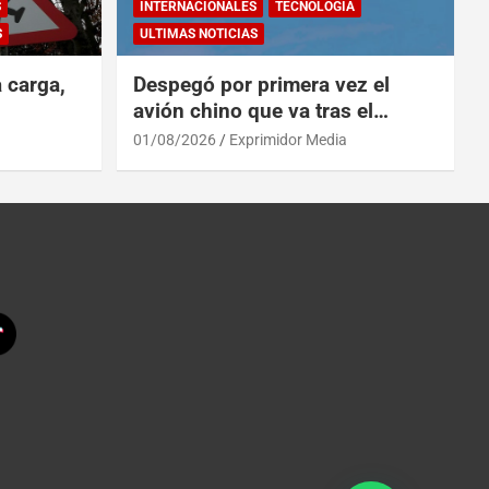
S
INTERNACIONALES
TECNOLOGÍA
S
ULTIMAS NOTICIAS
a carga,
Despegó por primera vez el
avión chino que va tras el
reinado del A319 en el Tíbet
01/08/2026
Exprimidor Media