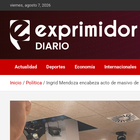
viernes, agosto 7, 2026
Sitio de Noticias
Exprimidor media
Actualidad
Deportes
Economía
Internacionales
Inicio
Política
Ingrid Mendoza encabeza acto de masivo de 