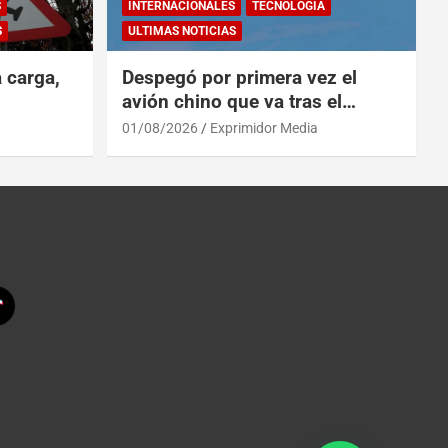
S
INTERNACIONALES
TECNOLOGÍA
S
ULTIMAS NOTICIAS
a carga,
Despegó por primera vez el
avión chino que va tras el
reinado del A319 en el Tíbet
01/08/2026
Exprimidor Media