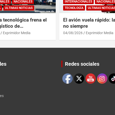
NALES
NACIONALES
INTERNACIONALES
NACIONALE
A
ULTIMAS NOTICIAS
TECNOLOGÍA
ULTIMAS NOTICIA
a tecnológica frena el
El avión vuela rápido: l
ístico de
no siempre
érica y RD
Exprimidor Media
04/08/2026
Exprimidor Media
les
Redes sociales
Set Youtube Channel ID
les