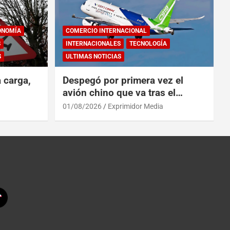
ONOMÍA
COMERCIO INTERNACIONAL
S
INTERNACIONALES
TECNOLOGÍA
S
ULTIMAS NOTICIAS
a carga,
Despegó por primera vez el
avión chino que va tras el
reinado del A319 en el Tíbet
01/08/2026
Exprimidor Media