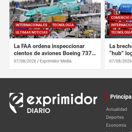
COMERCIO 
INTERNACIONALES
TECNOLOGÍA
INTERNACIO
ULTIMAS NOTICIAS
TECNOLOGÍ
La FAA ordena inspeccionar
La brech
cientos de aviones Boeing 737
“hub” log
Max por posibles grietas
Centroam
07/08/2026
Exprimidor Media
07/08/2026
Principa
Actualidad
Deportes
Economía