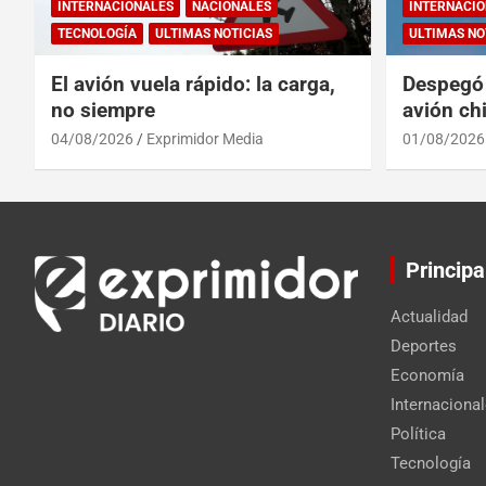
INTERNACIONALES
NACIONALES
INTERNACIO
TECNOLOGÍA
ULTIMAS NOTICIAS
ULTIMAS NO
El avión vuela rápido: la carga,
Despegó 
no siempre
avión chi
reinado 
04/08/2026
Exprimidor Media
01/08/2026
Principa
Actualidad
Deportes
Economía
Internaciona
Política
Tecnología