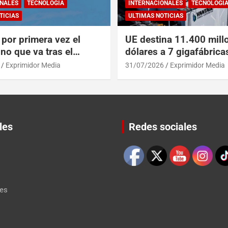
NALES
TECNOLOGÍA
INTERNACIONALES
TECNOLOGÍ
TICIAS
ULTIMAS NOTICIAS
por primera vez el
UE destina 11.400 mill
no que va tras el
dólares a 7 gigafábrica
del A319 en el Tíbet
para alcanzar a EEUU y
Exprimidor Media
31/07/2026
Exprimidor Media
les
Redes sociales
Set Youtube Channel ID
les