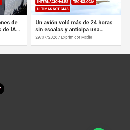
A
INTERNACIONALES
TECNOLOGÍA
ULTIMAS NOTICIAS
ones de
Un avión voló más de 24 horas
s de IA
sin escalas y anticipa una
 China
revolución en los viajes
29/07/2026
Exprimidor Media