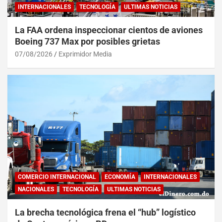
INTERNACIONALES
TECNOLOGÍA
ULTIMAS NOTICIAS
La FAA ordena inspeccionar cientos de aviones
Boeing 737 Max por posibles grietas
07/08/2026
Exprimidor Media
COMERCIO INTERNACIONAL
ECONOMÍA
INTERNACIONALES
NACIONALES
TECNOLOGÍA
ULTIMAS NOTICIAS
La brecha tecnológica frena el “hub” logístico