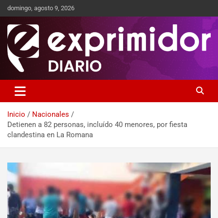
domingo, agosto 9, 2026
Sitio de Noticias
Exprimidor media
Inicio
Nacionales
Detienen a 82 personas, incluído 40 menores, por fiesta
clandestina en La Romana