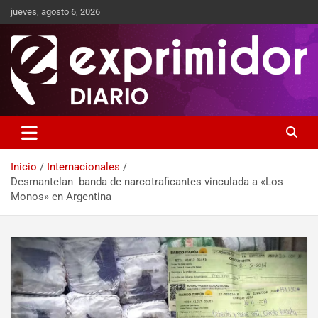
jueves, agosto 6, 2026
Sitio de Noticias
Exprimidor media
Inicio
Internacionales
Desmantelan banda de narcotraficantes vinculada a «Los
Monos» en Argentina