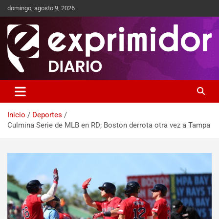
domingo, agosto 9, 2026
Sitio de Noticias
Exprimidor media
Inicio
Deportes
Culmina Serie de MLB en RD; Boston derrota otra vez a Tampa