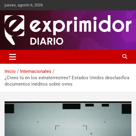
jueves, agosto 6, 2026
Sitio de Noticias
Exprimidor media
Inicio
Internacionales
¿Crees tú en los extraterrestres? Estados Unidos desclasifica
documentos inéditos sobre ovnis