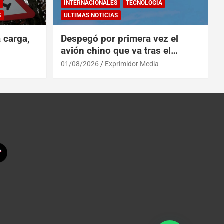
S
INTERNACIONALES
TECNOLOGÍA
S
ULTIMAS NOTICIAS
a carga,
Despegó por primera vez el
avión chino que va tras el
reinado del A319 en el Tíbet
01/08/2026
Exprimidor Media