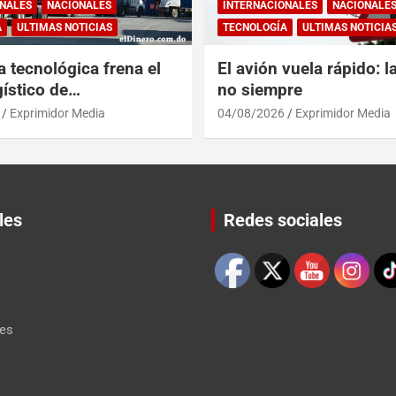
NALES
NACIONALES
INTERNACIONALES
NACIONALE
A
ULTIMAS NOTICIAS
TECNOLOGÍA
ULTIMAS NOTICIA
a tecnológica frena el
El avión vuela rápido: l
ístico de
no siempre
érica y RD
Exprimidor Media
04/08/2026
Exprimidor Media
les
Redes sociales
Set Youtube Channel ID
les