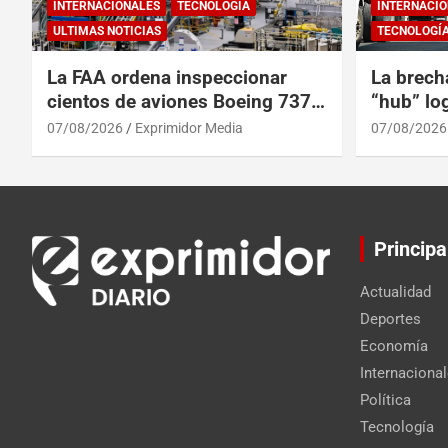
INTERNACIONALES
TECNOLOGÍA
INTERNACIO
ULTIMAS NOTICIAS
TECNOLOGÍ
La FAA ordena inspeccionar
La brech
cientos de aviones Boeing 737
“hub” log
Max por posibles grietas
Centroam
07/08/2026
Exprimidor Media
07/08/2026
Principa
Actualidad
Deportes
Economía
Internaciona
Política
Tecnología