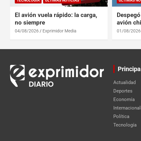
TECNOLOGÍA
ULTIMAS NOTICIAS
ULTIMAS NO
El avión vuela rápido: la carga,
Despegó 
no siempre
avión chi
reinado 
04/08/2026
Exprimidor Media
01/08/2026
Principa
Actualidad
Deportes
Economía
Internaciona
Política
Tecnología