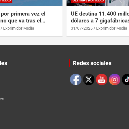
TICIAS
ULTIMAS NOTICIAS
por primera vez el
UE destina 11.400 mill
no que va tras el
dólares a 7 gigafábrica
del A319 en el Tíbet
para alcanzar a EEUU y
Exprimidor Media
31/07/2026
Exprimidor Media
les
Redes sociales
Set Youtube Channel ID
les