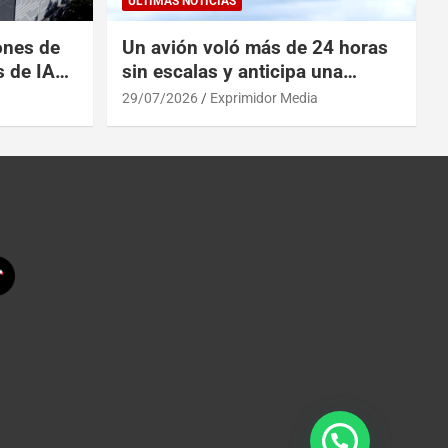
ULTIMAS NOTICIAS
ones de
Un avión voló más de 24 horas
s de IA
sin escalas y anticipa una
 China
revolución en los viajes
29/07/2026
Exprimidor Media