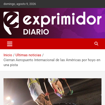
domingo, agosto 9, 2026
Sitio de Noticias
Exprimidor media
Inicio
Ultimas noticias
Cierran Aeropuerto Internacional de las Américas por hoyo en
una pista