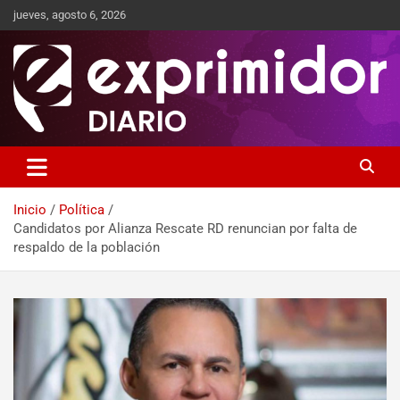
jueves, agosto 6, 2026
Sitio de Noticias
Exprimidor media
Inicio
Política
Candidatos por Alianza Rescate RD renuncian por falta de
respaldo de la población