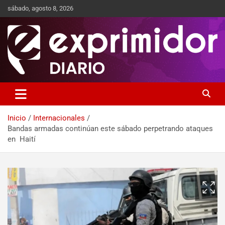
sábado, agosto 8, 2026
Sitio de Noticias
Exprimidor media
Inicio
Internacionales
Bandas armadas continúan este sábado perpetrando ataques
en Haití