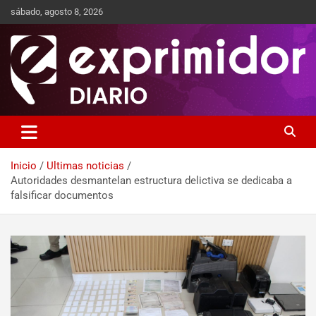
sábado, agosto 8, 2026
Sitio de Noticias
Exprimidor media
Inicio
Ultimas noticias
Autoridades desmantelan estructura delictiva se dedicaba a
falsificar documentos