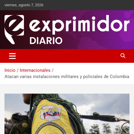
viernes, agosto 7, 2026
Sitio de Noticias
Exprimidor media
Inicio
Internacionales
Atacan varias instalaciones militares y policiales de Colombia