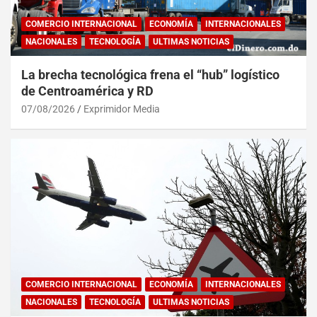
COMERCIO INTERNACIONAL
ECONOMÍA
INTERNACIONALES
NACIONALES
TECNOLOGÍA
ULTIMAS NOTICIAS
La brecha tecnológica frena el “hub” logístico
de Centroamérica y RD
07/08/2026
Exprimidor Media
COMERCIO INTERNACIONAL
ECONOMÍA
INTERNACIONALES
NACIONALES
TECNOLOGÍA
ULTIMAS NOTICIAS