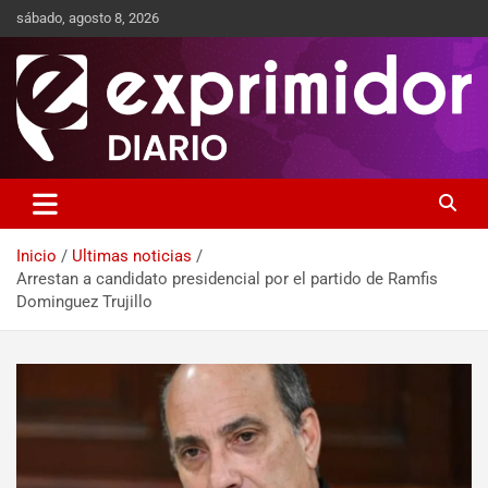
sábado, agosto 8, 2026
Sitio de Noticias
Exprimidor media
Inicio
Ultimas noticias
Arrestan a candidato presidencial por el partido de Ramfis
Dominguez Trujillo