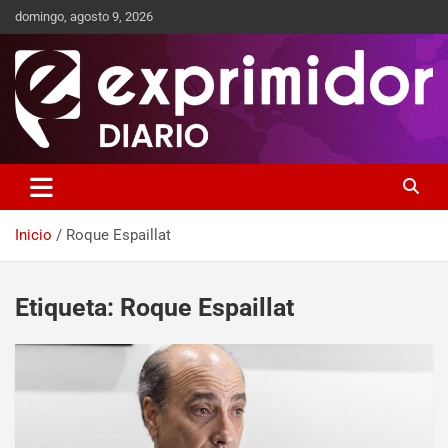
domingo, agosto 9, 2026
Sitio de Noticias
Exprimidor media
Inicio
Roque Espaillat
Etiqueta:
Roque Espaillat