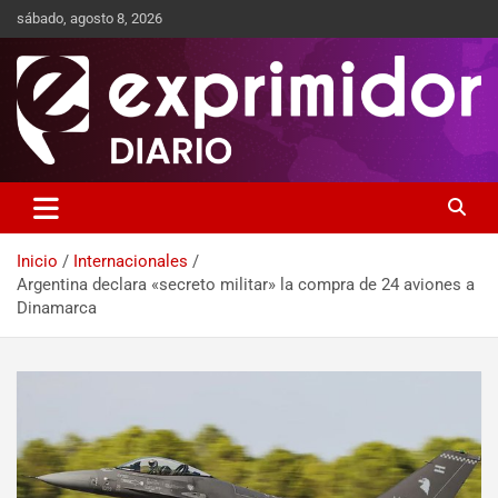
sábado, agosto 8, 2026
Sitio de Noticias
Exprimidor media
Inicio
Internacionales
Argentina declara «secreto militar» la compra de 24 aviones a
Dinamarca