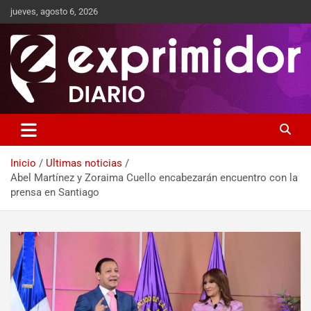
jueves, agosto 6, 2026
Sitio de Noticias
Exprimidor media
Inicio
Ultimas noticias
Abel Martínez y Zoraima Cuello encabezarán encuentro con la
prensa en Santiago