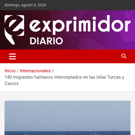
domingo, agosto 9, 2026
Sitio de Noticias
Exprimidor media
Inicio
Internacionales
140 migrantes haitianos interceptados en las Islas Turcas y
Caicos