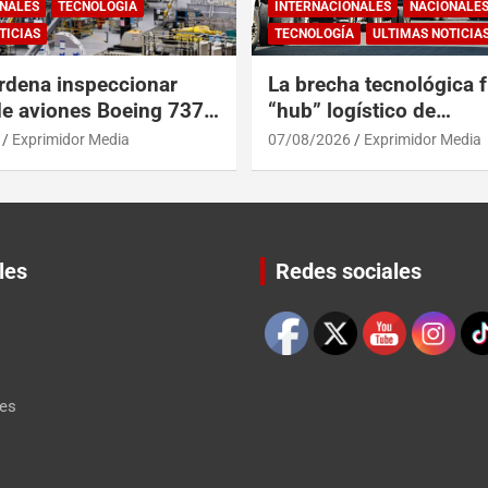
NALES
TECNOLOGÍA
INTERNACIONALES
NACIONALE
TICIAS
TECNOLOGÍA
ULTIMAS NOTICIA
rdena inspeccionar
La brecha tecnológica f
de aviones Boeing 737
“hub” logístico de
posibles grietas
Centroamérica y RD
Exprimidor Media
07/08/2026
Exprimidor Media
les
Redes sociales
Set Youtube Channel ID
les