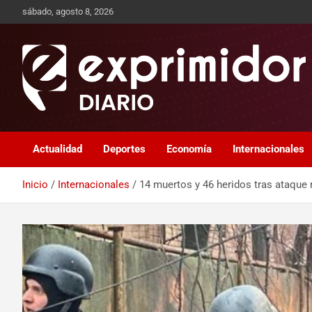
sábado, agosto 8, 2026
Sitio de Noticias
Exprimidor media
Actualidad
Deportes
Economía
Internacionales
Inicio
Internacionales
14 muertos y 46 heridos tras ataque