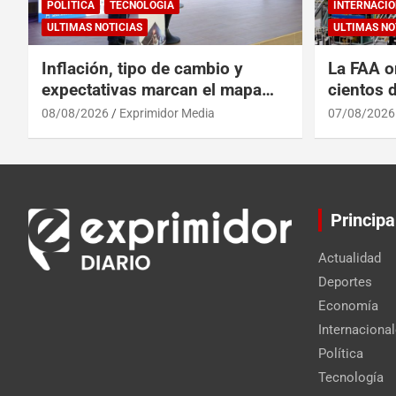
POLÍTICA
TECNOLOGÍA
INTERNACIO
ULTIMAS NOTICIAS
ULTIMAS NO
Inflación, tipo de cambio y
La FAA o
expectativas marcan el mapa
cientos 
del riesgo financiero
Max por 
08/08/2026
Exprimidor Media
07/08/2026
Principa
Actualidad
Deportes
Economía
Internaciona
Política
Tecnología