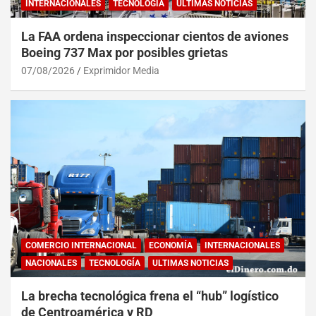
INTERNACIONALES
TECNOLOGÍA
ULTIMAS NOTICIAS
La FAA ordena inspeccionar cientos de aviones
Boeing 737 Max por posibles grietas
07/08/2026
Exprimidor Media
COMERCIO INTERNACIONAL
ECONOMÍA
INTERNACIONALES
NACIONALES
TECNOLOGÍA
ULTIMAS NOTICIAS
La brecha tecnológica frena el “hub” logístico
de Centroamérica y RD