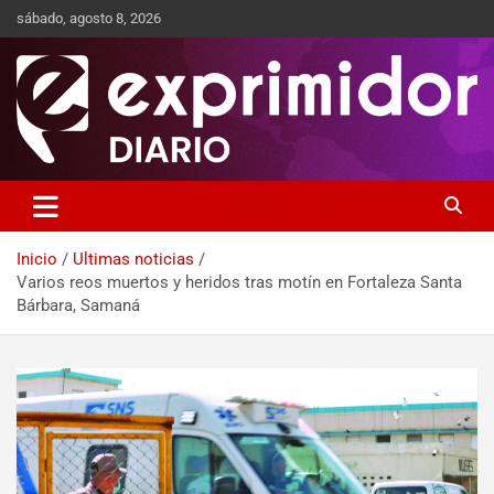
sábado, agosto 8, 2026
Sitio de Noticias
Exprimidor media
Inicio
Ultimas noticias
Varios reos muertos y heridos tras motín en Fortaleza Santa
Bárbara, Samaná