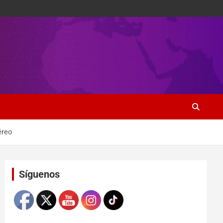
éreo
Set Youtube Channel ID
Síguenos