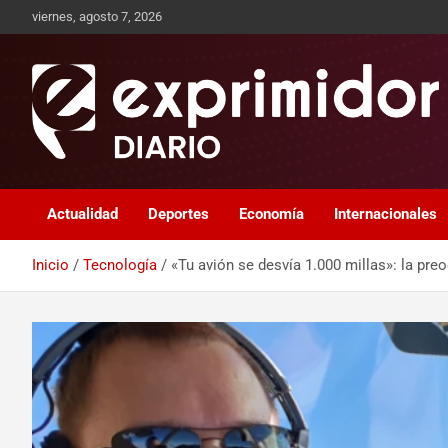
viernes, agosto 7, 2026
Sitio de Noticias
Exprimidor media
Actualidad
Deportes
Economía
Internacionales
Inicio
Tecnología
«Tu avión se desvía 1.000 millas»: la pre