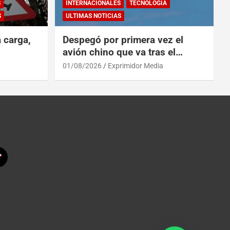
S
INTERNACIONALES
TECNOLOGÍA
S
ULTIMAS NOTICIAS
a carga,
Despegó por primera vez el
avión chino que va tras el
reinado del A319 en el Tíbet
01/08/2026
Exprimidor Media