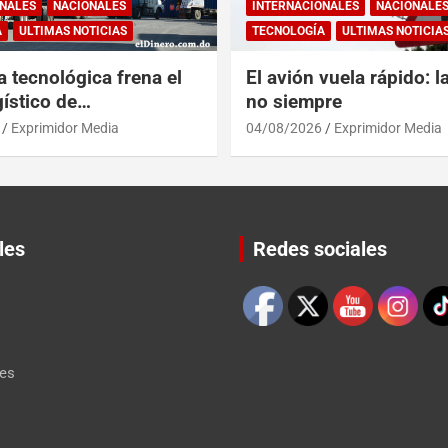
NALES
NACIONALES
INTERNACIONALES
NACIONALE
A
ULTIMAS NOTICIAS
TECNOLOGÍA
ULTIMAS NOTICIA
a tecnológica frena el
El avión vuela rápido: l
ístico de
no siempre
érica y RD
Exprimidor Media
04/08/2026
Exprimidor Media
les
Redes sociales
Set Youtube Channel ID
les