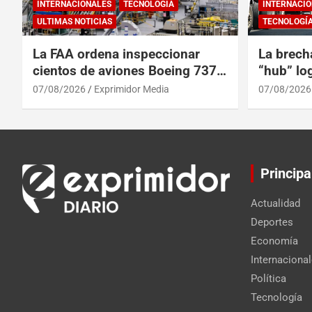
INTERNACIONALES
TECNOLOGÍA
INTERNACIO
ULTIMAS NOTICIAS
TECNOLOGÍ
La FAA ordena inspeccionar
La brech
cientos de aviones Boeing 737
“hub” log
Max por posibles grietas
Centroam
07/08/2026
Exprimidor Media
07/08/2026
Principa
Actualidad
Deportes
Economía
Internaciona
Política
Tecnología