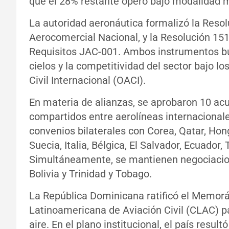
que el 28% restante operó bajo modalidad m
La autoridad aeronáutica formalizó la Resolu
Aerocomercial Nacional, y la Resolución 15
Requisitos JAC-001. Ambos instrumentos bus
cielos y la competitividad del sector bajo l
Civil Internacional (OACI).
En materia de alianzas, se aprobaron 10 ac
compartidos entre aerolíneas internacionale
convenios bilaterales con Corea, Qatar, Ho
Suecia, Italia, Bélgica, El Salvador, Ecuador
Simultáneamente, se mantienen negociacion
Bolivia y Trinidad y Tobago.
La República Dominicana ratificó el Memor
Latinoamericana de Aviación Civil (CLAC) par
aire. En el plano institucional, el país resul