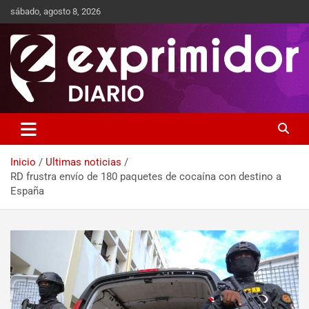
sábado, agosto 8, 2026
Sitio de Noticias
Exprimidor media
Inicio
Ultimas noticias
RD frustra envío de 180 paquetes de cocaína con destino a
España