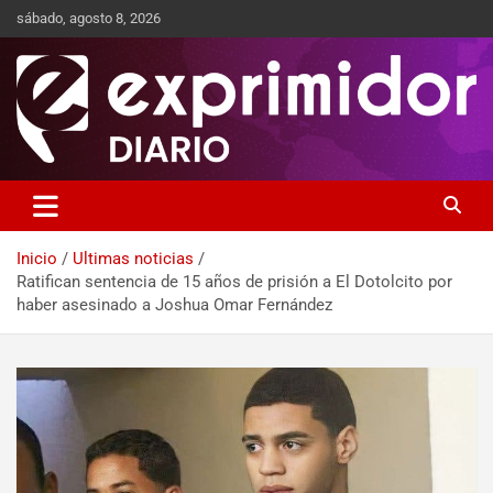
sábado, agosto 8, 2026
Sitio de Noticias
Exprimidor media
Inicio
Ultimas noticias
Ratifican sentencia de 15 años de prisión a El Dotolcito por
haber asesinado a Joshua Omar Fernández