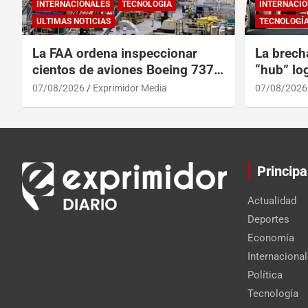
INTERNACIONALES
TECNOLOGÍA
INTERNACIO
ULTIMAS NOTICIAS
TECNOLOGÍ
La FAA ordena inspeccionar
La brech
cientos de aviones Boeing 737
“hub” log
Max por posibles grietas
Centroam
07/08/2026
Exprimidor Media
07/08/2026
Principa
Actualidad
Deportes
Economía
Internaciona
Política
Tecnología