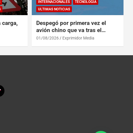
S
INTERNACIONALES
TECNOLOGÍA
S
ULTIMAS NOTICIAS
a carga,
Despegó por primera vez el
avión chino que va tras el
reinado del A319 en el Tíbet
01/08/2026
Exprimidor Media