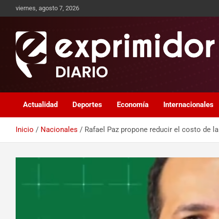
viernes, agosto 7, 2026
Sitio de Noticias
Exprimidor media
Actualidad
Deportes
Economía
Internacionales
Inicio
Nacionales
Rafael Paz propone reducir el costo de la