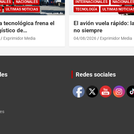
NALES
NACIONALES
INTERNACIONALES
NACIONALE
A
ULTIMAS NOTICIAS
TECNOLOGÍA
ULTIMAS NOTICIA
a tecnológica frena el
El avión vuela rápido: l
ístico de
no siempre
érica y RD
Exprimidor Media
04/08/2026
Exprimidor Media
les
Redes sociales
Set Youtube Channel ID
les