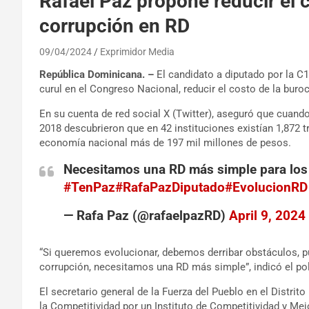
Rafael Paz propone reducir el c
corrupción en RD
09/04/2024
Exprimidor Media
República Dominicana. –
El candidato a diputado por la C1
curul en el Congreso Nacional, reducir el costo de la buroc
En su cuenta de red social X (Twitter), aseguró que cuand
2018 descubrieron que en 42 instituciones existían 1,872 t
economía nacional más de 197 mil millones de pesos.
Necesitamos una RD más simple para lo
#TenPaz
#RafaPazDiputado
#EvolucionRD
— Rafa Paz (@rafaelpazRD)
April 9, 2024
“Si queremos evolucionar, debemos derribar obstáculos, 
corrupción, necesitamos una RD más simple”, indicó el pol
El secretario general de la Fuerza del Pueblo en el Distri
la Competitividad por un Instituto de Competitividad y Me