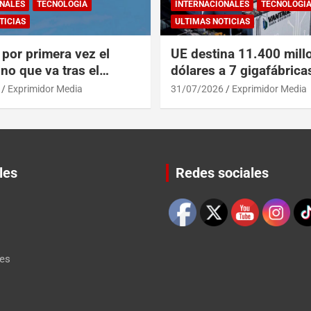
NALES
TECNOLOGÍA
INTERNACIONALES
TECNOLOGÍ
TICIAS
ULTIMAS NOTICIAS
por primera vez el
UE destina 11.400 mill
no que va tras el
dólares a 7 gigafábrica
del A319 en el Tíbet
para alcanzar a EEUU y
Exprimidor Media
31/07/2026
Exprimidor Media
les
Redes sociales
Set Youtube Channel ID
les