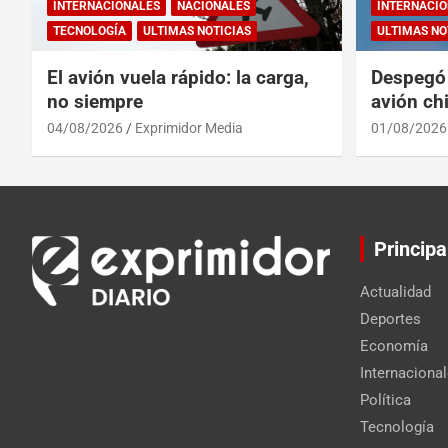
INTERNACIONALES
NACIONALES
INTERNACIO
TECNOLOGÍA
ULTIMAS NOTICIAS
ULTIMAS NO
El avión vuela rápido: la carga,
Despegó 
no siempre
avión chi
reinado 
04/08/2026
Exprimidor Media
01/08/2026
Principa
Actualidad
Deportes
Economía
Internaciona
Política
Tecnología