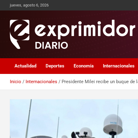
jueves, agosto 6, 2026
Sitio de Noticias
Exprimidor media
Actualidad
Deportes
Economía
Internacionales
Inicio
Internacionales
Presidente Milei recibe un buque de 