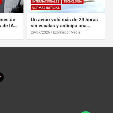
A
INTERNACIONALES
TECNOLOGÍA
ULTIMAS NOTICIAS
ones de
Un avión voló más de 24 horas
s de IA
sin escalas y anticipa una
 China
revolución en los viajes
29/07/2026
Exprimidor Media