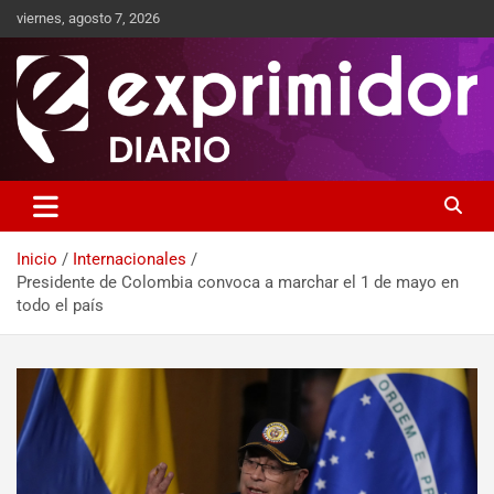
viernes, agosto 7, 2026
Sitio de Noticias
Exprimidor media
Inicio
Internacionales
Presidente de Colombia convoca a marchar el 1 de mayo en
todo el país