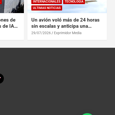
A
INTERNACIONALES
TECNOLOGÍA
ULTIMAS NOTICIAS
ones de
Un avión voló más de 24 horas
s de IA
sin escalas y anticipa una
 China
revolución en los viajes
29/07/2026
Exprimidor Media