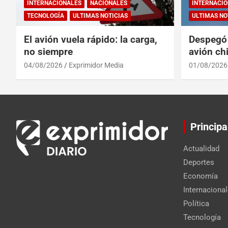
INTERNACIONALES
NACIONALES
INTERNACIO
TECNOLOGÍA
ULTIMAS NOTICIAS
ULTIMAS NO
El avión vuela rápido: la carga,
Despegó 
no siempre
avión chi
reinado 
04/08/2026
Exprimidor Media
01/08/2026
Principa
Actualidad
Deportes
Economía
Internaciona
Política
Tecnología