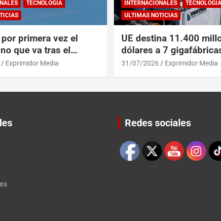
NALES
TECNOLOGÍA
INTERNACIONALES
TECNOLOGÍ
TICIAS
ULTIMAS NOTICIAS
por primera vez el
UE destina 11.400 mill
no que va tras el
dólares a 7 gigafábrica
del A319 en el Tíbet
para alcanzar a EEUU y
Exprimidor Media
31/07/2026
Exprimidor Media
les
Redes sociales
Set Youtube Channel ID
les