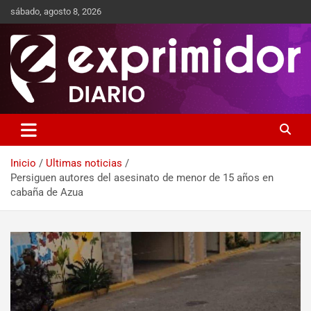
sábado, agosto 8, 2026
Sitio de Noticias
Exprimidor media
Inicio
Ultimas noticias
Persiguen autores del asesinato de menor de 15 años en
cabaña de Azua