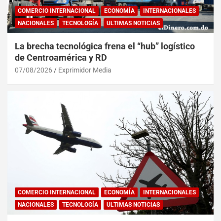
COMERCIO INTERNACIONAL
ECONOMÍA
INTERNACIONALES
NACIONALES
TECNOLOGÍA
ULTIMAS NOTICIAS
La brecha tecnológica frena el “hub” logístico
de Centroamérica y RD
07/08/2026
Exprimidor Media
COMERCIO INTERNACIONAL
ECONOMÍA
INTERNACIONALES
NACIONALES
TECNOLOGÍA
ULTIMAS NOTICIAS