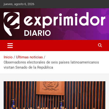
jueves, agosto 6, 2026
Sitio de Noticias
Exprimidor media
Inicio
Ultimas noticias
Observadores electorales de seis países latinoamericanos
visitan Senado de la República