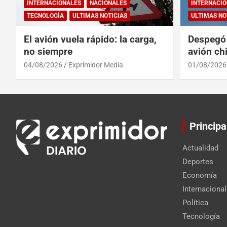
INTERNACIONALES
NACIONALES
INTERNACIO
TECNOLOGÍA
ULTIMAS NOTICIAS
ULTIMAS NO
El avión vuela rápido: la carga,
Despegó 
no siempre
avión chi
reinado 
04/08/2026
Exprimidor Media
01/08/2026
Principa
Actualidad
Deportes
Economía
Internaciona
Política
Tecnología