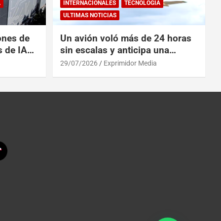
A
INTERNACIONALES
TECNOLOGÍA
ULTIMAS NOTICIAS
ones de
Un avión voló más de 24 horas
s de IA
sin escalas y anticipa una
 China
revolución en los viajes
29/07/2026
Exprimidor Media