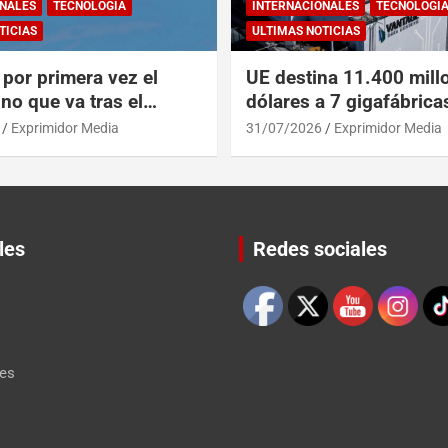
NALES
TECNOLOGÍA
INTERNACIONALES
TECNOLOGÍ
TICIAS
ULTIMAS NOTICIAS
por primera vez el
UE destina 11.400 mill
no que va tras el
dólares a 7 gigafábrica
del A319 en el Tíbet
para alcanzar a EEUU y
Exprimidor Media
31/07/2026
Exprimidor Media
les
Redes sociales
Set Youtube Channel ID
les