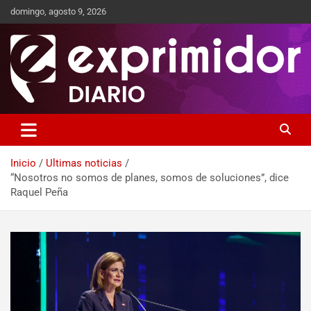
domingo, agosto 9, 2026
Sitio de Noticias
Exprimidor media
Inicio
Ultimas noticias
“Nosotros no somos de planes, somos de soluciones”, dice
Raquel Peña