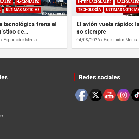
NALES
NACIONALES
INTERNACIONALES
NACIONALE
A
ULTIMAS NOTICIAS
TECNOLOGÍA
ULTIMAS NOTICIA
a tecnológica frena el
El avión vuela rápido: l
ístico de
no siempre
érica y RD
Exprimidor Media
04/08/2026
Exprimidor Media
les
Redes sociales
Set Youtube Channel ID
les