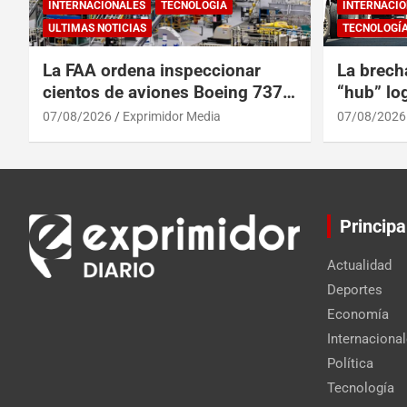
INTERNACIONALES
TECNOLOGÍA
INTERNACIO
ULTIMAS NOTICIAS
TECNOLOGÍ
La FAA ordena inspeccionar
La brech
cientos de aviones Boeing 737
“hub” log
Max por posibles grietas
Centroam
07/08/2026
Exprimidor Media
07/08/2026
Principa
Actualidad
Deportes
Economía
Internaciona
Política
Tecnología