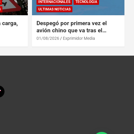
S
INTERNACIONALES
TECNOLOGÍA
S
ULTIMAS NOTICIAS
a carga,
Despegó por primera vez el
avión chino que va tras el
reinado del A319 en el Tíbet
01/08/2026
Exprimidor Media