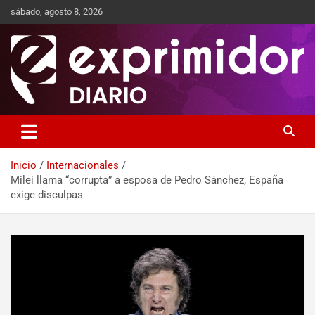
sábado, agosto 8, 2026
Sitio de Noticias
Exprimidor media
Inicio
Internacionales
Milei llama “corrupta” a esposa de Pedro Sánchez; España
exige disculpas