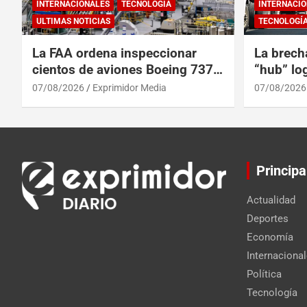
INTERNACIONALES
TECNOLOGÍA
INTERNACIO
ULTIMAS NOTICIAS
TECNOLOGÍ
La FAA ordena inspeccionar
La brech
cientos de aviones Boeing 737
“hub” log
Max por posibles grietas
Centroam
07/08/2026
Exprimidor Media
07/08/2026
Principa
Actualidad
Deportes
Economía
Internaciona
Política
Tecnología