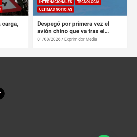
S
INTERNACIONALES
TECNOLOGÍA
S
ULTIMAS NOTICIAS
a carga,
Despegó por primera vez el
avión chino que va tras el
reinado del A319 en el Tíbet
01/08/2026
Exprimidor Media