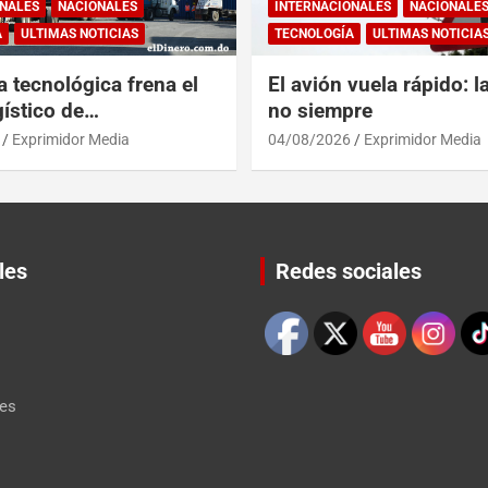
NALES
NACIONALES
INTERNACIONALES
NACIONALE
A
ULTIMAS NOTICIAS
TECNOLOGÍA
ULTIMAS NOTICIA
a tecnológica frena el
El avión vuela rápido: l
ístico de
no siempre
érica y RD
Exprimidor Media
04/08/2026
Exprimidor Media
les
Redes sociales
Set Youtube Channel ID
les